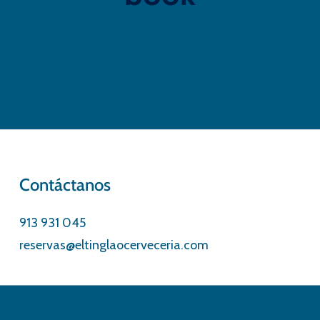
Contáctanos
913 931 045
reservas@eltinglaocerveceria.com