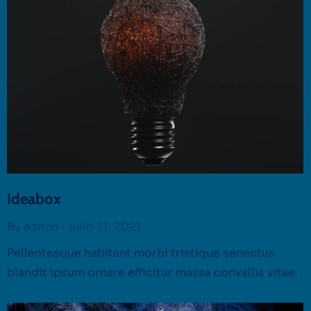
Ideabox
By
admin
julio 21, 2021
Pellentesque habitant morbi tristique senectus
blandit ipsum ornare efficitur massa convallis vitae.