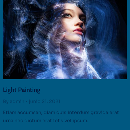
Light Painting
By
admin
junio 21, 2021
Etiam accumsan, diam quis interdum gravida erat
urna nec dictum erat felis vel ipsum.