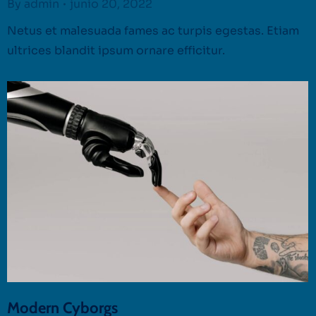
By
admin
junio 20, 2022
Netus et malesuada fames ac turpis egestas. Etiam
ultrices blandit ipsum ornare efficitur.
Modern Cyborgs