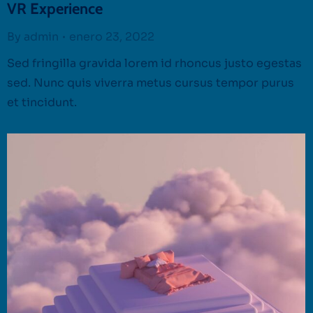
VR Experience
By
admin
enero 23, 2022
Sed fringilla gravida lorem id rhoncus justo egestas
sed. Nunc quis viverra metus cursus tempor purus
et tincidunt.