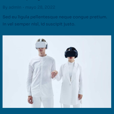
By
admin
mayo 28, 2022
Sed eu ligula pellentesque neque congue pretium.
In vel semper nisl, id suscipit justo.